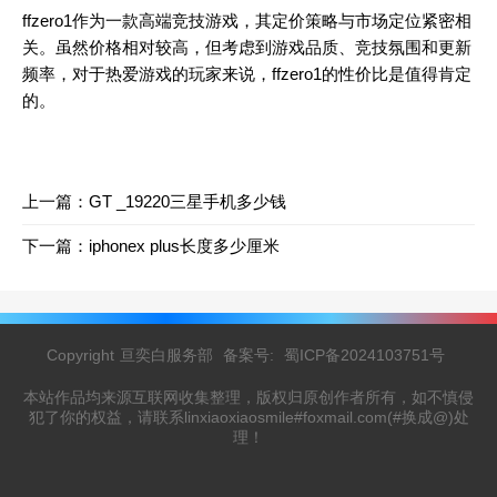
ffzero1作为一款高端竞技游戏，其定价策略与市场定位紧密相
关。虽然价格相对较高，但考虑到游戏品质、竞技氛围和更新
频率，对于热爱游戏的玩家来说，ffzero1的性价比是值得肯定
的。
上一篇：
GT _19220三星手机多少钱
下一篇：
iphonex plus长度多少厘米
Copyright
亘奕白服务部
备案号:
蜀ICP备2024103751号
本站作品均来源互联网收集整理，版权归原创作者所有，如不慎侵
犯了你的权益，请联系linxiaoxiaosmile#foxmail.com(#换成@)处
理！