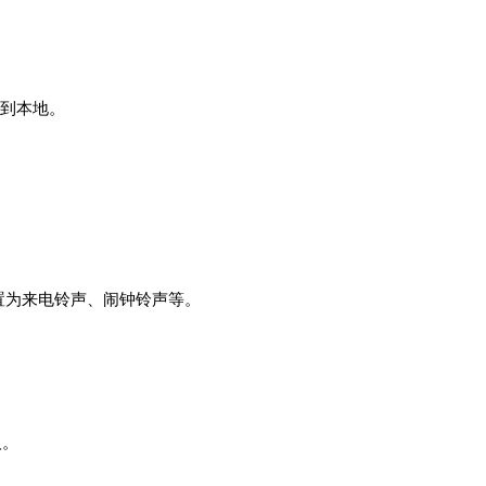
存到本地。
置为来电铃声、闹钟铃声等。
人。