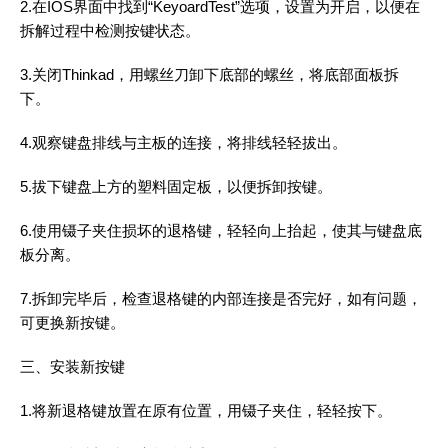
2.在IOS界面中找到“KeyoardTest”选项，设置为开启，以便在
拆解过程中检测按键状态。
3.关闭Thinkad，用螺丝刀卸下底部的螺丝，将底部面板拆
下。
4.观察键盘排线与主板的连接，将排线轻轻拔出。
5.拔下键盘上方的塑料固定板，以便拆卸按键。
6.使用镊子夹住损坏的退格键，轻轻向上抬起，使其与键盘底
板分离。
7.拆卸完毕后，检查退格键的内部连接是否完好，如有问题，
可更换新按键。
三、安装新按键
1.将新退格键放置在原有位置，用镊子夹住，轻轻按下。